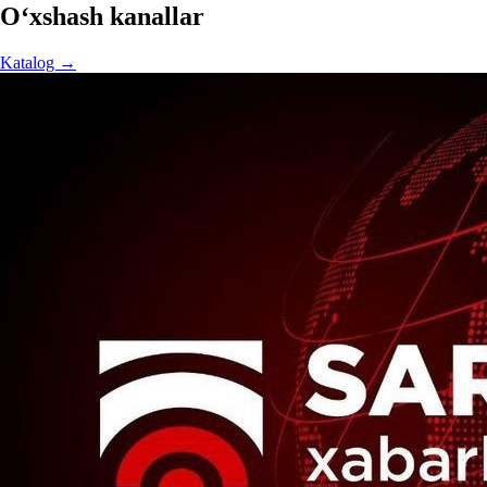
O‘xshash kanallar
Katalog →