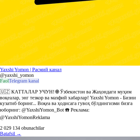
Yaxshi Yomon | Расмий канал
@yaxshi_yomon
Faol
Telegram kanal
🇺🇿 КАТТАЛАР УЧУН! 🌐 Ўзбекистон ва Жаҳондаги муҳим
воқеалар, энг тезкор ва махфий хабарлар! Yaxshi Yomon - Бизни
кузатиб боринг... Воқеа ва ҳодисага гувоҳ бўлдингизми бизга
юборинг: @YaxshiYomon_Bot ☎️ Реклама:
@YaxshiYomonReklama
2 029 134
obunachilar
Batafsil
→