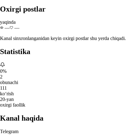
Oxirgi postlar
yaqinda
—
—
Kanal sinxronlanganidan keyin oxirgi postlar shu yerda chiqadi.
Statistika
0%
2
obunachi
111
ko‘rish
20-yan
oxirgi faollik
Kanal haqida
Telegram