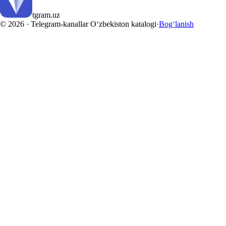
tgram
.uz
© 2026 ·
Telegram-kanallar O‘zbekiston katalogi
·
Bog‘lanish