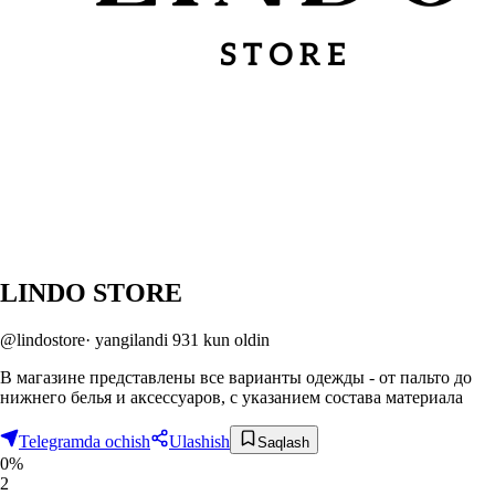
LINDO STORE
@lindostore
·
yangilandi
931 kun oldin
В магазине представлены все варианты одежды - от пальто до
нижнего белья и аксессуаров, с указанием состава материала
Telegramda ochish
Ulashish
Saqlash
0%
2