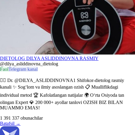
DIETOLOG DILYA ASLIDDINOVNA RASMIY️️
@dilya_asliddinovna_dietolog
Faol
Telegram kanal
👩‍⚕️ Dr. @DILYA_ASLIDDINOVNA1 Shifokor-dietolog rasmiy
kanali ✨ Sog‘lom va ilmiy asoslangan ozish 📋 Mualliflikdagi
individual metod 🏆 Kafolatlangan natijalar 🌍 O‘rta Osiyoda tan
olingan Expert 💎 200 000+ ayollar tanlovi OZISH BIZ BILAN
MUAMMO EMAS!
1 391 337
obunachilar
Batafsil
→