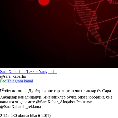
Sara Xabarlar - Tezkor Yangiliklar
@sara_xabarlar
Faol
Telegram kanal
❗Ўзбекистон ва Дунёдаги энг сараланган янгиликлар бу Сара
Хабарлар каналидадур! Янгиликлар бўлса бизга юборинг, биз
каналга чиқарамиз: @SaraXabar_Aloqabot Реклама:
@SaraXabarda_reklama
2 142 430
obunachilar
5.0
(
1
)