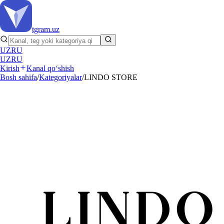
tgram
.uz
UZ
RU
UZ
RU
Kirish
Kanal qo‘shish
Bosh sahifa
/
Kategoriyalar
/
LINDO STORE