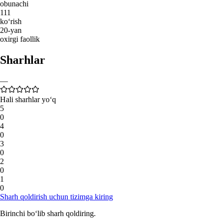
obunachi
111
ko‘rish
20-yan
oxirgi faollik
Sharhlar
—
Hali sharhlar yo‘q
5
0
4
0
3
0
2
0
1
0
Sharh qoldirish uchun tizimga kiring
Birinchi bo‘lib sharh qoldiring.