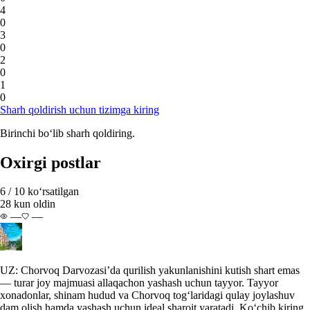
4
0
3
0
2
0
1
0
Sharh qoldirish uchun tizimga kiring
Birinchi bo‘lib sharh qoldiring.
Oxirgi postlar
6 / 10 ko‘rsatilgan
28 kun oldin
—
—
UZ: Chorvoq Darvozasi’da qurilish yakunlanishini kutish shart emas
— turar joy majmuasi allaqachon yashash uchun tayyor. Tayyor
xonadonlar, shinam hudud va Chorvoq tog‘laridagi qulay joylashuv
dam olish hamda yashash uchun ideal sharoit yaratadi. Ko‘chib kiring,