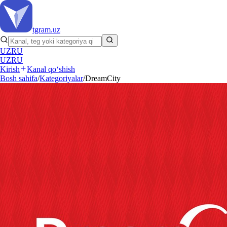
tgram
.uz
UZ
RU
UZ
RU
Kirish
Kanal qo‘shish
Bosh sahifa
/
Kategoriyalar
/
DreamCity