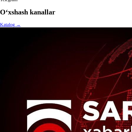
O‘xshash kanallar
Katalog →