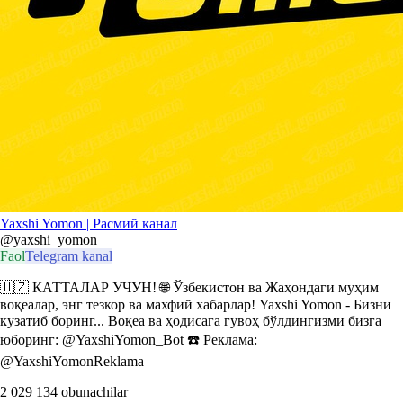
Yaxshi Yomon | Расмий канал
@yaxshi_yomon
Faol
Telegram kanal
🇺🇿 КАТТАЛАР УЧУН! 🌐 Ўзбекистон ва Жаҳондаги муҳим
воқеалар, энг тезкор ва махфий хабарлар! Yaxshi Yomon - Бизни
кузатиб боринг... Воқеа ва ҳодисага гувоҳ бўлдингизми бизга
юборинг: @YaxshiYomon_Bot ☎️ Реклама:
@YaxshiYomonReklama
2 029 134
obunachilar