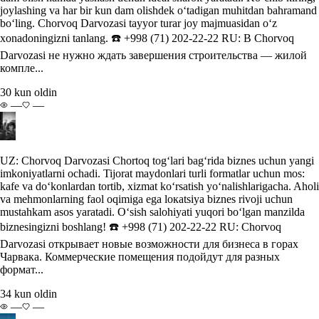
joylashing va har bir kun dam olishdek o‘tadigan muhitdan bahramand
bo‘ling. Chorvoq Darvozasi tayyor turar joy majmuasidan o‘z
xonadoningizni tanlang. ☎️ +998 (71) 202-22-22 RU: В Chorvoq
Darvozasi не нужно ждать завершения строительства — жилой
компле...
30 kun oldin
—
—
UZ: Chorvoq Darvozasi Chortoq tog‘lari bag‘rida biznes uchun yangi
imkoniyatlarni ochadi. Tijorat maydonlari turli formatlar uchun mos:
kafe va do‘konlardan tortib, xizmat ko‘rsatish yo‘nalishlarigacha. Aholi
va mehmonlarning faol oqimiga ega lокаtsiya biznes rivoji uchun
mustahkam asos yaratadi. O‘sish salohiyati yuqori bo‘lgan manzilda
biznesingizni boshlang! ☎️ +998 (71) 202-22-22 RU: Chorvoq
Darvozasi открывает новые возможности для бизнеса в горах
Чарвака. Коммерческие помещения подойдут для разных
формат...
34 kun oldin
—
—