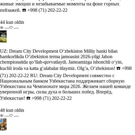
живые эмоции и незабываемые моменты на фоне горных
пейзажей. ☎️ +998 (71) 202-22-22
44 kun oldin
—
—
UZ: Dream City Development O‘zbekiston Milliy banki bilan
hamkorlikda O‘zbekiston terma jamoasini 2026-yilgi Jahon
chempionatida qo‘llab-quvvatlaydi. Jamoamizga ishonchli o‘yin,
kuchli iroda va katta g‘alabalar tilaymiz. Olg‘a, O‘zbekiston! ☎️ +998
(71) 202-22-22 RU: Dream City Development совместно с
Национальным банком Узбекистана поддерживает сборную
Узбекистана на Чемпионате мира 2026. Желаем нашей команде
уверенной игры, силы духа и больших побед. Вперёд,
Узбекистан! ☎️ +998 (71) 202-22-22
48 kun oldin
—
—