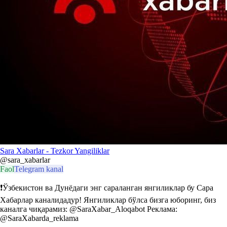
Sara Xabarlar - Tezkor Yangiliklar
@sara_xabarlar
Faol
Telegram kanal
❗Ўзбекистон ва Дунёдаги энг сараланган янгиликлар бу Сара
Хабарлар каналидадур! Янгиликлар бўлса бизга юборинг, биз
каналга чиқарамиз: @SaraXabar_Aloqabot Реклама:
@SaraXabarda_reklama