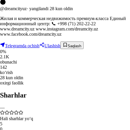
@dreamcityuz
·
yangilandi
28 kun oldin
Жилая и коммерческая недвижимость премиум-класса Единый
информационный центр: 📞 +998 (71) 202-22-22
www.dreamcity.uz www.instagram.com/dreamcity.uz
www.facebook.com/dreamcity.uz
Telegramda ochish
Ulashish
Saqlash
0%
2.1K
obunachi
142
ko‘rish
28 kun oldin
oxirgi faollik
Sharhlar
—
Hali sharhlar yo‘q
5
0