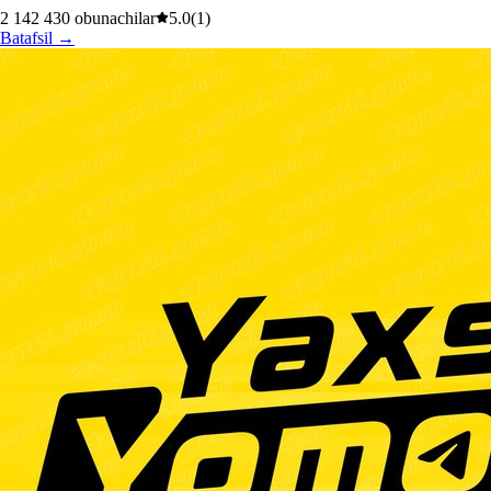
2 142 430
obunachilar
5.0
(
1
)
Batafsil
→