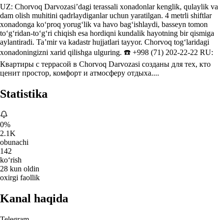
UZ: Chorvoq Darvozasi’dagi terassali xonadonlar kenglik, qulaylik va
dam olish muhitini qadrlaydiganlar uchun yaratilgan. 4 metrli shiftlar
xonadonga ko‘proq yorug‘lik va havo bag‘ishlaydi, basseyn tomon
to‘g‘ridan-to‘g‘ri chiqish esa hordiqni kundalik hayotning bir qismiga
aylantiradi. Ta’mir va kadastr hujjatlari tayyor. Chorvoq tog‘laridagi
xonadoningizni xarid qilishga ulguring. ☎️ +998 (71) 202-22-22 RU:
Квартиры с террасой в Chorvoq Darvozasi созданы для тех, кто
ценит простор, комфорт и атмосферу отдыха....
Statistika
0%
2.1K
obunachi
142
ko‘rish
28 kun oldin
oxirgi faollik
Kanal haqida
Telegram