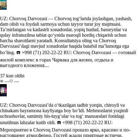
UZ: Chorvoq Darvozasi — Chorvoq tog‘larida joylashgan, yashash,
dam olish va foydali sarmoya uchun tayyor turar joy majmuasi.
Ta’mirlangan va kadastrli xonadonlar, yopiq hudud, basseynlar va
qulay infratuzilma tabiat qo‘ynida maroqli hordiq chiqarish uchun
barcha sharoitlarni yaratadi. Konsultatsiya oling va Chorvoq
Darvozasi’dagi mavjud xonadonlar haqida batafsil ma’lumotga ega
bo‘ling. ☎️ +998 (71) 202-22-22 RU: Chorvoq Darvozasi — готовый
жилой комплекс в горах Чарвака для жизни, отдыха и
выгодного вложения....
37 kun oldin
—
—
UZ: Chorvoq Darvozasi’da o‘tkazilgan tadbir yorqin, chiroyli va
chinakam bayramona kayfiyatga boy bo‘ldi. Mehmonlarni yoqimli
uchrashuvlar, samimiy his-tuyg‘ular va tog‘ manzaralari fonidagi
unutilmas lahzalar kutib oldi. ☎️ +998 (71) 202-22-22 RU:
Мероприятие в Chorvoq Darvozasi прошло ярко, красиво и по-
настоящему атмосферно. Гостей ждали приятные встречи,