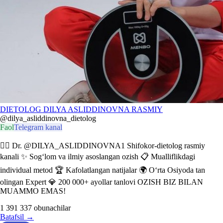
DIETOLOG DILYA ASLIDDINOVNA RASMIY️️
@dilya_asliddinovna_dietolog
Faol
Telegram kanal
👩‍⚕️ Dr. @DILYA_ASLIDDINOVNA1 Shifokor-dietolog rasmiy
kanali ✨ Sog‘lom va ilmiy asoslangan ozish 📋 Mualliflikdagi
individual metod 🏆 Kafolatlangan natijalar 🌍 O‘rta Osiyoda tan
olingan Expert 💎 200 000+ ayollar tanlovi OZISH BIZ BILAN
MUAMMO EMAS!
1 391 337
obunachilar
Batafsil
→