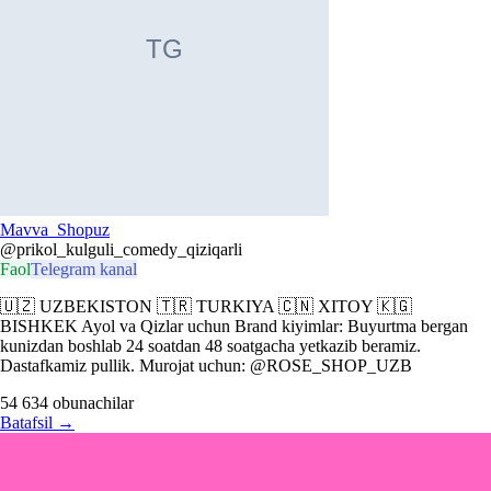
Mavva_Shopuz
@prikol_kulguli_comedy_qiziqarli
Faol
Telegram kanal
🇺🇿 UZBEKISTON 🇹🇷 TURKIYA 🇨🇳 XITOY 🇰🇬
BISHKEK Ayol va Qizlar uchun Brand kiyimlar: Buyurtma bergan
kunizdan boshlab 24 soatdan 48 soatgacha yetkazib beramiz.
Dastafkamiz pullik. Murojat uchun: @ROSE_SHOP_UZB
54 634
obunachilar
Batafsil
→