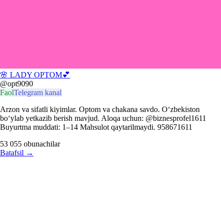
🌸 LADY OPTOM💕
@opt9090
Faol
Telegram kanal
Arzon va sifatli kiyimlar. Optom va chakana savdo. O‘zbekiston
bo‘ylab yetkazib berish mavjud. Aloqa uchun: @biznesprofel1611
Buyurtma muddati: 1–14 Mahsulot qaytarilmaydi. 958671611
53 055
obunachilar
Batafsil
→