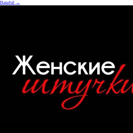
Batafsil
→