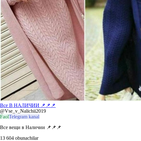
Все В НАЛИЧИИ 📌📌📌
@Vse_v_Nalichii2019
Faol
Telegram kanal
Все вещи в Наличии 📌📌📌
13 604
obunachilar