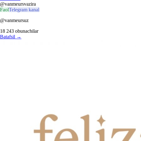
@vanmeursvazira
Faol
Telegram kanal
@vanmeursuz
18 243
obunachilar
Batafsil
→