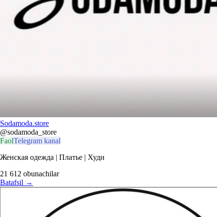
Sodamoda.store
@sodamoda_store
Faol
Telegram kanal
Женская одежда | Платье | Худи
21 612
obunachilar
Batafsil
→