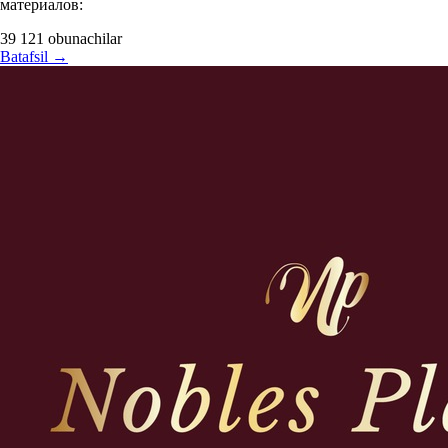
материалов:
39 121
obunachilar
Batafsil
→