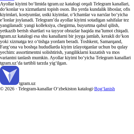
Ayollar kiyimi bo‘limida tgram.uz katalogi orqali Telegram kanallari,
do‘konlar va xizmatlarni topish oson. Bu yerda kundalik liboslar, ofis
kiyimlari, kostyumlar, ustki kiyimlar, o‘lchamlar va narxlar bo‘yicha
e’lonlar joylanadi. Telegram’da ayollar kiyimi sotadigan sahifalar tez
yangilanadi: yangi kolleksiya, chegirma, buyurtma qabul qilish,
yetkazib berish shartlari va tayyor obrazlar haqida ma’lumot chiqadi.
tgram.uz katalogi esa shu kanallarni bir joyga jamlab, kerakli do‘kon
yoki xizmatga tez o‘tishga yordam beradi. Toshkent, Samarqand,
Farg‘ona va boshqa hududlarda kiyim izlayotganlar uchun bu qulay
yechim: assortimentni solishtirish, yangiliklarni kuzatish va mos
variantni tanlash mumkin. Ayollar kiyimi bo‘yicha Telegram kanallari
tgram.uz’da tartibli tarzda yig‘ilgan.
tgram
.uz
© 2026 ·
Telegram-kanallar O‘zbekiston katalogi
·
Bog‘lanish