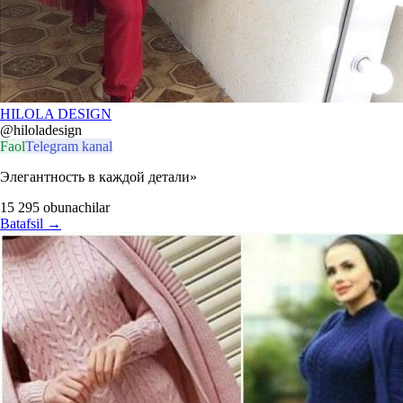
HILOLA DESIGN
@hiloladesign
Faol
Telegram kanal
Элегантность в каждой детали»
15 295
obunachilar
Batafsil
→