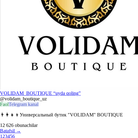
VOLIDAM_BOUTIQUE “uyda qoling”
@volidam_boutique_uz
Faol
Telegram kanal
👨‍👩‍👧‍👦Универсальный бутик "VOLIDAM" BOUTIQUE
12 626
obunachilar
Batafsil
→
1
2
3
4
5
6