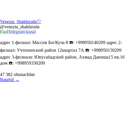
Venezia_Shakhzoda🤍
@venezia_shakhzoda
Faol
Telegram kanal
адрес 1-филиал: Массив БогКуча 8 ☎️: +998950140209 адрес 2-
филиал: Учтепинский район 12квартал 7А ☎️: +998950150209
адрес 3-филиала: Юнусабадский район, Ахмад Даниша15 кв,16
дом ☎️: +998959330209
47 382
obunachilar
Batafsil
→