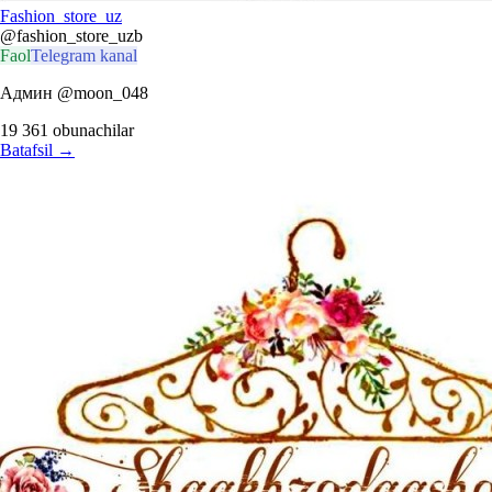
Fashion_store_uz
@fashion_store_uzb
Faol
Telegram kanal
Админ @moon_048
19 361
obunachilar
Batafsil
→