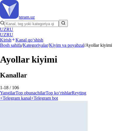
tgram
.uz
UZ
RU
UZ
RU
Kirish
Kanal qo‘shish
Bosh sahifa
/
Kategoriyalar
/
Kiyim va poyabzal
/
Ayollar kiyimi
Ayollar kiyimi
Kanallar
1-18 / 106
Yangilar
Top obunachilar
Top ko‘rishlar
Reyting
+
Telegram kanal
+
Telegram bot