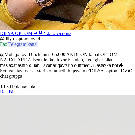
DILYA OPTOM 👜👗👠kilo va dona
@dilya_optom_ovad
Faol
Telegram kanal
@MullajonovaD lichkam 165.000 ANDIJON kanal OPTOM
NARXLARDA.Bemalol kelib kòrib tanlab, uydagilar bilan
maslaxatlashib olilar. Tavarlar qaytarib olinmedi. Dastavka bor🚕
Sotilgan tavarlar qaytarib olinmedi. https://t.me/DILYA_optom_DvaO
chat gruppa
18 733
obunachilar
Batafsil
→