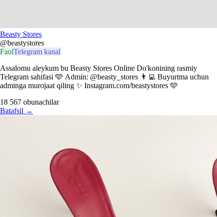
Beasty Stores
@beastystores
Faol
Telegram kanal
Assalomu aleykum bu Beasty Stores Online Do'konining rasmiy
Telegram sahifasi 🩵 Admin: @beasty_stores 👨‍💻 Buyurtma uchun
adminga murojaat qiling ✨ Instagram.com/beastystores 🩵
18 567
obunachilar
Batafsil
→