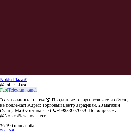
NoblesPlaza⚜️
@noblesplaza
Faol
Telegram kanal
Эксклюзивные платья 👗 Проданные товары возврату и обмену
не подлежат! Адрес: Торговый центр Зарафшан, 28 магазин
(Улица Матбуотчилар 17) 📞+998330070070 По вопросам:
@NoblesPlaza_manager
36 590
obunachilar
Batafsil
→