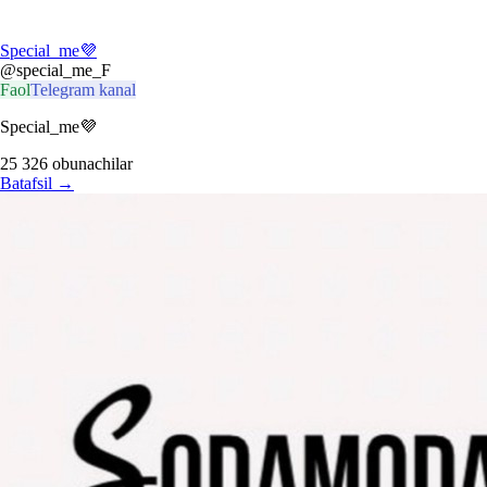
Special_me💜
@special_me_F
Faol
Telegram kanal
Special_me💜
25 326
obunachilar
Batafsil
→