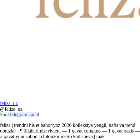
feliza_uz
@feliza_uz
Faol
Telegram kanal
feliza | trendni his et bahor/yoz 2026 kolleksiya yengil, nafis va trend
obrazlar 📍 filiallarimiz: rivierа — 1 qavat compass — 1 qavat oazis —
2 qavat yunusobod | chilonzor metro kadisheva | mak