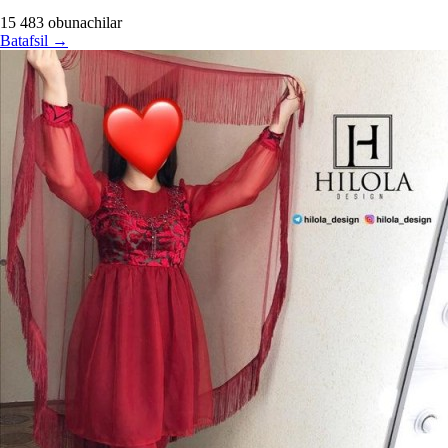
15 483
obunachilar
Batafsil
→