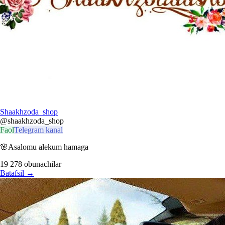
Shaakhzoda_shop
@shaakhzoda_shop
Faol
Telegram kanal
🌸Asalomu alekum hamaga
19 278
obunachilar
Batafsil
→