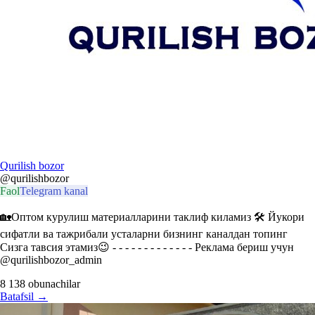
Qurilish bozor
@qurilishbozor
Faol
Telegram kanal
🏡Оптом курулиш материалларини таклиф киламиз 🛠 Йукори
сифатли ва тажрибали усталарни бизнинг каналдан топинг
Сизга тавсия этамиз😉 - - - - - - - - - - - - - Реклама бериш учун
@qurilishbozor_admin
8 138
obunachilar
Batafsil
→