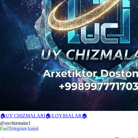
🏠UY CHIZMALARI🏠/LOYIHALAR🏠
@uychizmalar1
Faol
Telegram kanal