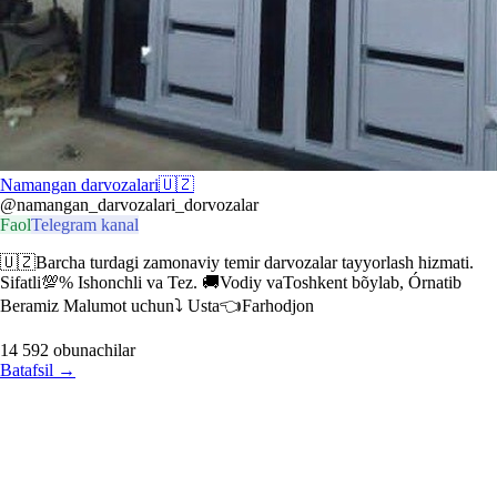
Namangan darvozalari🇺🇿
@namangan_darvozalari_dorvozalar
Faol
Telegram kanal
🇺🇿Barcha turdagi zamonaviy temir darvozalar tayyorlash hizmati.
Sifatli💯% Ishonchli va Tez. 🚚Vodiy vaToshkent bõylab, Órnatib
Beramiz Malumot uchun⤵️ Usta👈Farhodjon
14 592
obunachilar
Batafsil
→