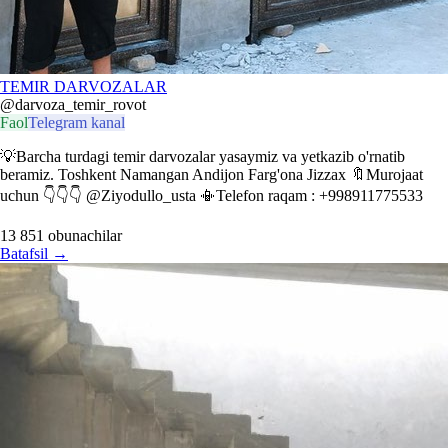
TEMIR DARVOZALAR
@darvoza_temir_rovot
Faol
Telegram kanal
💡Barcha turdagi temir darvozalar yasaymiz va yetkazib o'rnatib
beramiz. Toshkent Namangan Andijon Farg'ona Jizzax 🔖Murojaat
uchun 👇👇👇 @Ziyodullo_usta 📳Telefon raqam : +998911775533
13 851
obunachilar
Batafsil
→