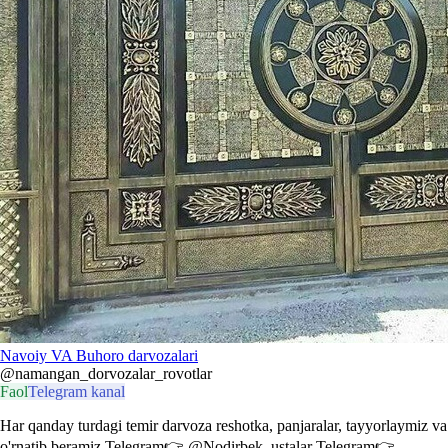
Navoiy VA Buhoro darvozalari
@namangan_dorvozalar_rovotlar
Faol
Telegram kanal
Har qanday turdagi temir darvoza reshotka, panjaralar, tayyorlaymiz va
o'rnatib beramiz Telegram👉 @Nodirbek_ustalar Telegram👉