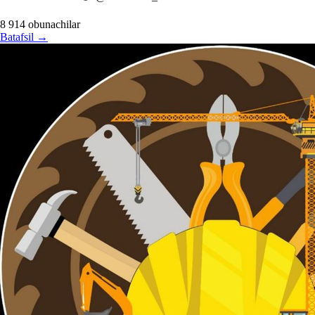
8 914
obunachilar
Batafsil
→