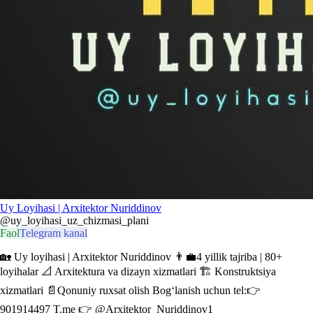
Uy Loyihasi | Arxitektor Nuriddinov
@uy_loyihasi_uz_chizmasi_plani
Faol
Telegram kanal
🏡 Uy loyihasi | Arxitektor Nuriddinov 👨‍💼4 yillik tajriba | 80+
loyihalar 📐 Arxitektura va dizayn xizmatlari 🏗 Konstruktsiya
xizmatlari 📄Qonuniy ruxsat olish Bog‘lanish uchun tel:👉
901914497 T.me 👉 @Arxitektor_Nuriddinov1