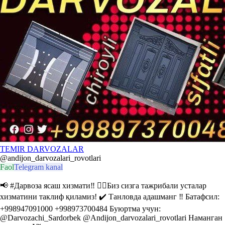
TEMIR DARVOZALAR
@andijon_darvozalari_rovotlari
Faol
Telegram kanal
📢 #Дарвоза ясаш хизмати‼️ 👷‍♂️Биз сизга тажрибали усталар
хизматини таклиф қиламиз! ✔️ Танловда адашманг ‼️ Батафсил:
+998947091000 +998973700484 Буюртма учун:
@Darvozachi_Sardorbek @Andijon_darvozalari_rovotlari Наманган