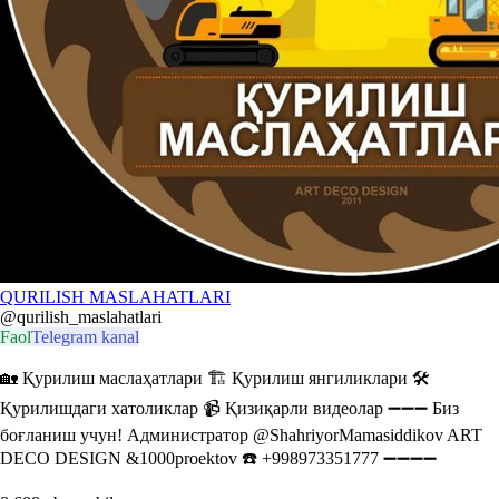
QURILISH MASLAHATLARI
@qurilish_maslahatlari
Faol
Telegram kanal
🏡 Қурилиш маслаҳатлари 🏗 Қурилиш янгиликлари 🛠
Қурилишдаги хатоликлар 📹 Қизиқарли видеолар ➖➖➖ Биз
боғланиш учун! Администратор @ShahriyorMamasiddikov ART
DECO DESIGN &1000proektov ☎️ +998973351777 ➖➖➖➖