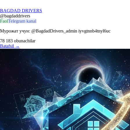
BAGDAD DRIVERS
@bagdaddrivers
Faol
Telegram kanal
Мурожат учун: @BagdadDrivers_admin iyvgtnnb4tnyl6uc
78 183
obunachilar
Batafsil
→