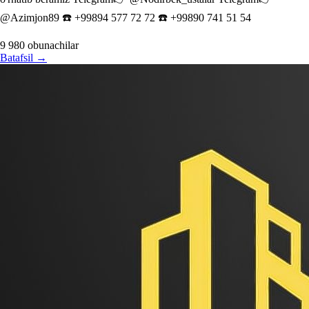
@Azimjon89 ☎️ +99894 577 72 72 ☎️ +99890 741 51 54
9 980
obunachilar
Batafsil
→