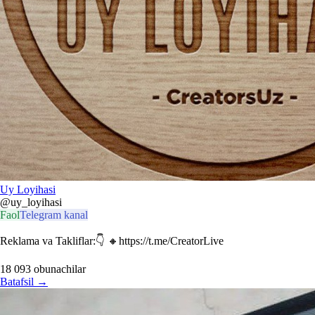
Uy Loyihasi
@uy_loyihasi
Faol
Telegram kanal
Reklama va Takliflar:👇 🔸️https://t.me/CreatorLive
18 093
obunachilar
Batafsil
→