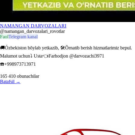
NAMANGAN DARVOZALARI
@namangan_darvozalari_rovotlar
Faol
Telegram kanal
🚚Ózbekiston bõylab yetkazib, 🛠️Õrnatib berish hizmatlarimiz bepul.
Malumot uchun⤵️ Usta👈Farhodjon @darvozachi3971
☎️+998973713971
165 410
obunachilar
Batafsil
→