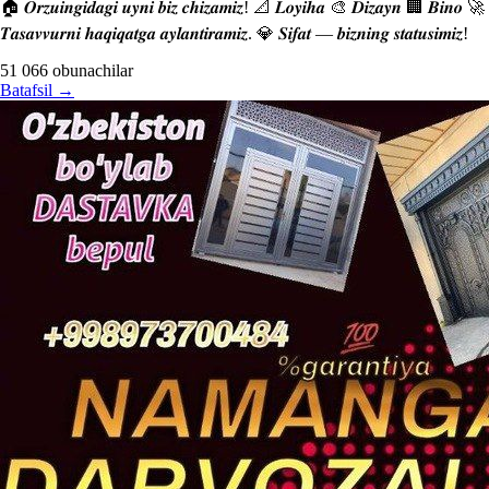
🏠 𝑶𝒓𝒛𝒖𝒊𝒏𝒈𝒊𝒅𝒂𝒈𝒊 𝒖𝒚𝒏𝒊 𝒃𝒊𝒛 𝒄𝒉𝒊𝒛𝒂𝒎𝒊𝒛! 📐 𝑳𝒐𝒚𝒊𝒉𝒂 🎨 𝑫𝒊𝒛𝒂𝒚𝒏 🏢 𝑩𝒊𝒏𝒐 🚀
𝑻𝒂𝒔𝒂𝒗𝒗𝒖𝒓𝒏𝒊 𝒉𝒂𝒒𝒊𝒒𝒂𝒕𝒈𝒂 𝒂𝒚𝒍𝒂𝒏𝒕𝒊𝒓𝒂𝒎𝒊𝒛. 💎 𝑺𝒊𝒇𝒂𝒕 — 𝒃𝒊𝒛𝒏𝒊𝒏𝒈 𝒔𝒕𝒂𝒕𝒖𝒔𝒊𝒎𝒊𝒛!
51 066
obunachilar
Batafsil
→