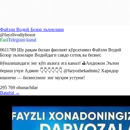
Файзли Водий Бозор эълонлари
@fayzlivodiybozor
Faol
Telegram kanal
0611789 Шу рақам билан фаолият кўрсатамиз Файзли Водий
Бозор эълонлари Водийдаги савдо сотиқ ва бизнес
йўналишидаги энг кўп аъзога эга канал! ⛳Андижон Эълон
бериш учун Админ 👇👇👇👇👇👇 @faryozbekadmin2 Харидор
ишончи — бизнеснинг энг муҳим устуни!
295 769
obunachilar
Batafsil
→