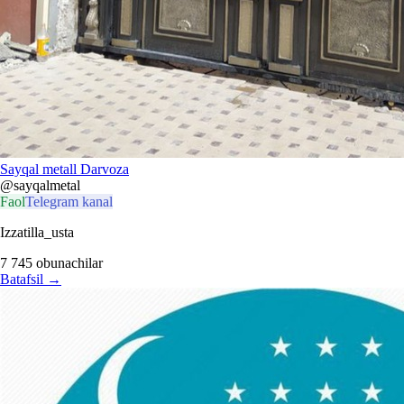
Sayqal metall Darvoza
@sayqalmetal
Faol
Telegram kanal
Izzatilla_usta
7 745
obunachilar
Batafsil
→