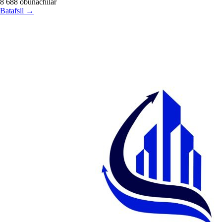
8 688
obunachilar
Batafsil
→