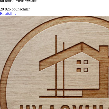
вилояти, Уйчи тумани
20 826
obunachilar
Batafsil
→