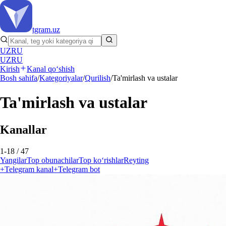
tgram
.uz
UZ
RU
UZ
RU
Kirish
Kanal qo‘shish
Bosh sahifa
/
Kategoriyalar
/
Qurilish
/
Ta'mirlash va ustalar
Ta'mirlash va ustalar
Kanallar
1-18 / 47
Yangilar
Top obunachilar
Top ko‘rishlar
Reyting
+
Telegram kanal
+
Telegram bot