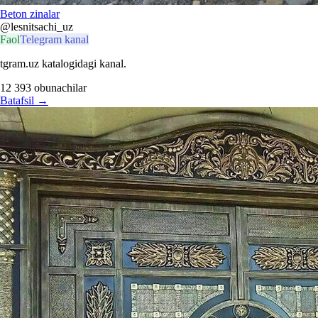
Beton zinalar
@lesnitsachi_uz
Faol
Telegram kanal
tgram.uz katalogidagi kanal.
12 393
obunachilar
Batafsil
→