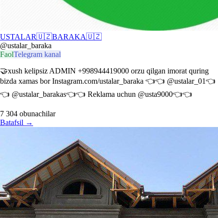
USTALAR🇺🇿BARAKA🇺🇿
@ustalar_baraka
Faol
Telegram kanal
🤝xush kelipsiz ADMIN +998944419000 orzu qilgan imorat quring
bizda xamas bor Instagram.com/ustalar_baraka 👈👈 @ustalar_01👈
👈 @ustalar_barakas👈👈 Reklama uchun @usta9000👈👈
7 304
obunachilar
Batafsil
→