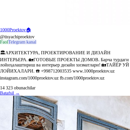
1000Proektov🏠
@tisyachiproektov
Faol
Telegram kanal
🏛АРХИТЕКТУРА, ПРОЕКТИРОВАНИЕ И ДИЗАЙН
ИНТЕРЬЕРА. 🏡ГОТОВЫЕ ПРОЕКТЫ ДОМОВ. Барча турдаги
лойиҳалаштириш ва интерьер дизайн хизматлари! 🏡ТАЙЁР УЙ
ЛОЙИХАЛАРИ. ☎️ +998712003535 www.1000proektov.uz
instagram.com/1000proektov.uz fb.com/1000proektov.uz
14 323
obunachilar
Batafsil
→