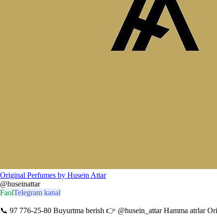
Original Perfumes by Husein Attar
@huseinattar
Faol
Telegram kanal
📞 97 776-25-80 Buyurtma berish 👉 @husein_attar Hamma atrlar Origi