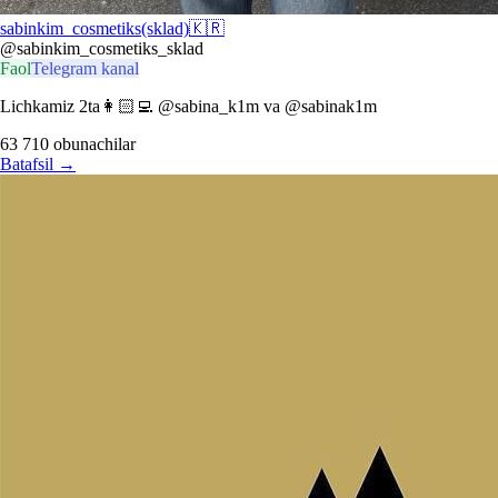
sabinkim_cosmetiks(sklad)🇰🇷
@sabinkim_cosmetiks_sklad
Faol
Telegram kanal
Lichkamiz 2ta👩🏻‍💻 @sabina_k1m va @sabinak1m
63 710
obunachilar
Batafsil
→