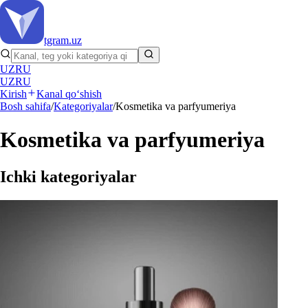
tgram
.uz
UZ
RU
UZ
RU
Kirish
Kanal qo‘shish
Bosh sahifa
/
Kategoriyalar
/
Kosmetika va parfyumeriya
Kosmetika va parfyumeriya
Ichki kategoriyalar