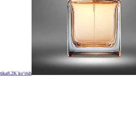
tika
8.2K ko‘rish