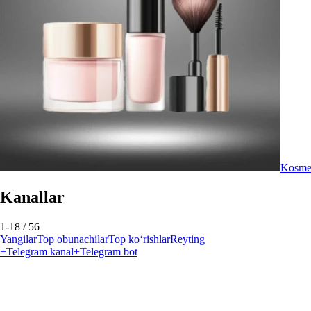
Kosme
Kanallar
1-18 / 56
Yangilar
Top obunachilar
Top ko‘rishlar
Reyting
+
Telegram kanal
+
Telegram bot