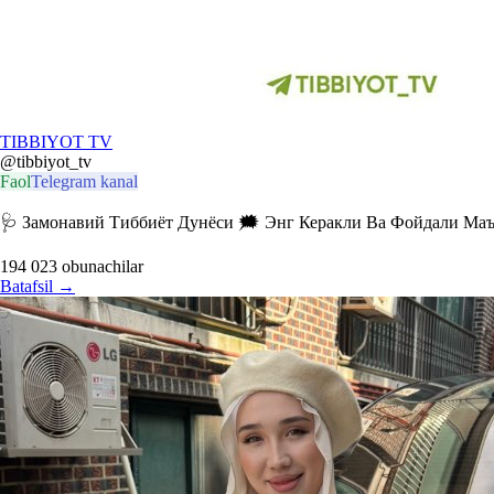
TIBBIYOT TV
@tibbiyot_tv
Faol
Telegram kanal
🩺 Замонавий Тиббиёт Дунёси 🗯 Энг Керакли Ва Фойдали Маълум
194 023
obunachilar
Batafsil
→