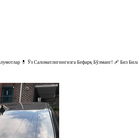
отлар 💊 Ўз Саломатлигингизга Бефарқ Бўлманг! 🩹 Биз Билан Қо