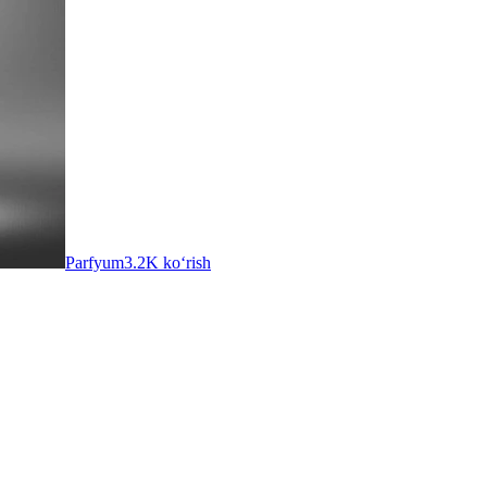
Parfyum
3.2K ko‘rish