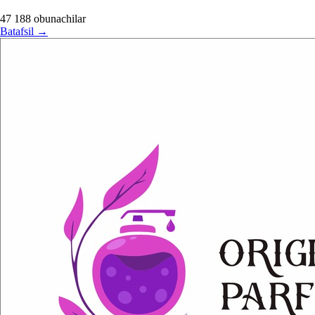
47 188
obunachilar
Batafsil
→