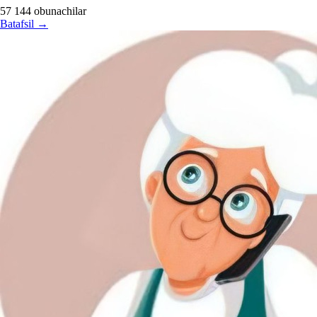
57 144
obunachilar
Batafsil
→