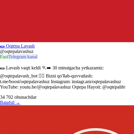
🌯 Oqtepa Lavash
@oqtepalavashuz
Faol
Telegram kanal
🌯 Lavash vaqti keldi 🏃‍➡️ 30 minutgacha yetkazamiz:
@oqtepalavash_bot ❤️‍🔥 Bizni qo'llab-quvvatlash:
t.me/boost/oqtepalavashuz Instagram: instagr.am/oqtepalavashuz
YouTube: youtu.be/@oqtepalavashuz Oqtepa Hayoti: @oqtepalife
34 702
obunachilar
Batafsil
→