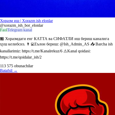
Хоразм иш | Xorazm ish elonlar
@xorazm_ish_bor_elonlar
Faol
Telegram kanal
🏪 Хоразмдаги енг КАТТА ва СИФАТЛИ иш бериш каналига
ҳуш келибсиз. 👨‍💻Еълон бериш: @Ish_Admin_AS 📥 Barcha ish
kanallarimiz: https://t.me/Kanalrekuz/6 ⚠️Kanal qoidasi:
https://t.me/qoidalar_ish/2
113 575
obunachilar
Batafsil
→