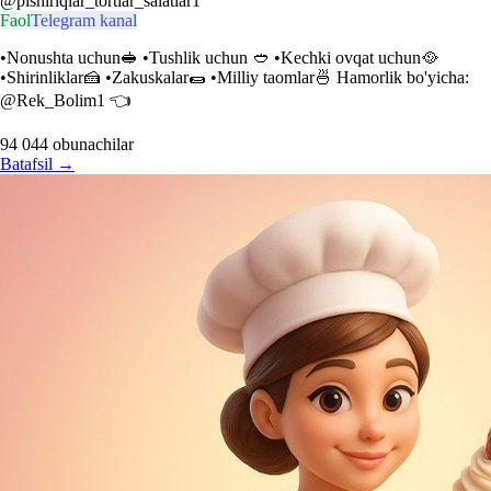
@pishiriqlar_tortlar_salatlar1
Faol
Telegram kanal
•Nonushta uchun🥪 •Tushlik uchun 🥙 •Kechki ovqat uchun🥘
•Shirinliklar🍰 •Zakuskalar🌯 •Milliy taomlar🍜 Hamorlik bo'yicha:
@Rek_Bolim1 👈
94 044
obunachilar
Batafsil
→