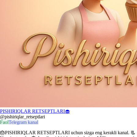
PISHIRIQLAR RETSEPTLARI🧁
@pishiriqlar_retseptlari
Faol
Telegram kanal
🎂PISHIRIQLAR RETSEPTLARI uchun sizga eng kerakli kanal. 📃