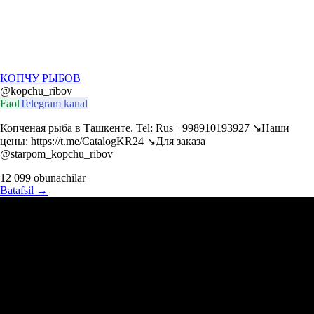
КОПЧУ РЫБОВ
@kopchu_ribov
Faol
Telegram kanal
Копченая рыба в Ташкенте. Tel: Rus +998910193927 ↘️Наши
цены: https://t.me/CatalogKR24 ↘️Для заказа
@starpom_kopchu_ribov
12 099
obunachilar
Batafsil
→