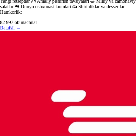
Yangi retseptlar 🎂 Amaliy pishirish tavsiyalari 🥗 Milliy va zamonaviy
salatlar 🍱 Dunyo oshxonasi taomlari 🍰 Shirinliklar va dessertlar
Hamkorlik:
82 997
obunachilar
Batafsil
→