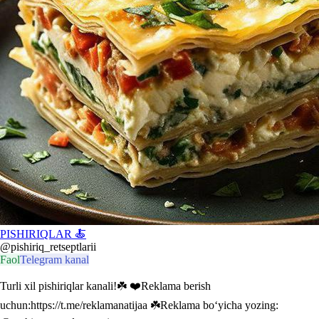
PISHIRIQLAR 🍝
@pishiriq_retseptlarii
Faol
Telegram kanal
Turli xil pishiriqlar kanali!☘️ ❤️Reklama berish
uchun:https://t.me/reklamanatijaa ☘️Reklama boʻyicha yozing: