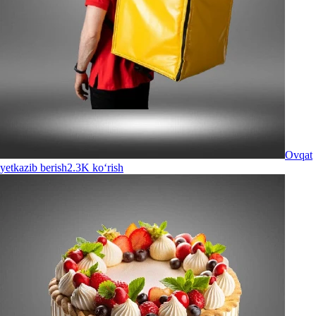
Ovqat
yetkazib berish
2.3K ko‘rish