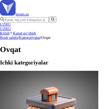
tgram
.uz
UZ
RU
UZ
RU
Kirish
Kanal qo‘shish
Bosh sahifa
/
Kategoriyalar
/
Ovqat
Ovqat
Ichki kategoriyalar