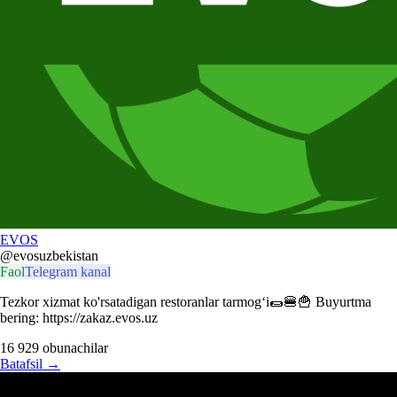
EVOS
@evosuzbekistan
Faol
Telegram kanal
Tezkor xizmat ko'rsatadigan restoranlar tarmog‘i🌯🍔🍟 Buyurtma
bering: https://zakaz.evos.uz
16 929
obunachilar
Batafsil
→