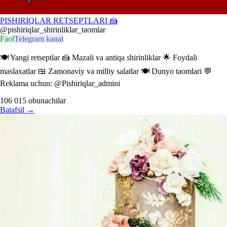
PISHIRIQLAR RETSEPTLARI 🍰
@pishiriqlar_shirinliklar_taomlar
Faol
Telegram kanal
🍽️ Yangi retseptlar 🍰 Mazali va antiqa shirinliklar 🌟 Foydali
maslaxatlar 🍱 Zamonaviy va milliy salatlar 🍽️ Dunyo taomlari 💬
Reklama uchun: @Pishiriqlar_admini
106 015
obunachilar
Batafsil
→