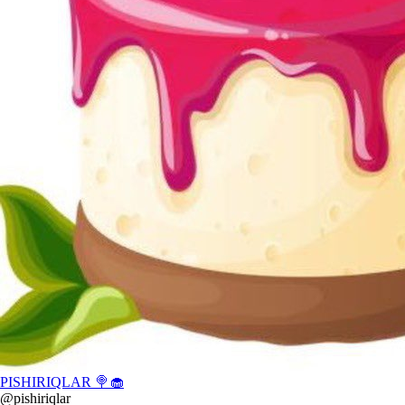
PISHIRIQLAR 🍭🧁
@pishiriqlar