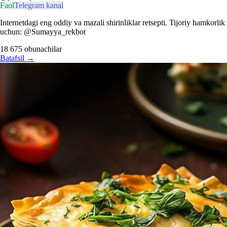
Faol
Telegram kanal
Internetdagi eng oddiy va mazali shirinliklar retsepti. Tijoriy hamkorlik
uchun: @Sumayya_rekbot
18 675
obunachilar
Batafsil
→