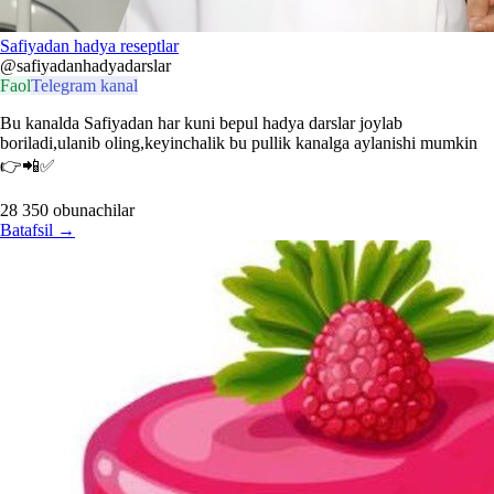
Safiyadan hadya reseptlar
@safiyadanhadyadarslar
Faol
Telegram kanal
Bu kanalda Safiyadan har kuni bepul hadya darslar joylab
boriladi,ulanib oling,keyinchalik bu pullik kanalga aylanishi mumkin
👉📲✅
28 350
obunachilar
Batafsil
→