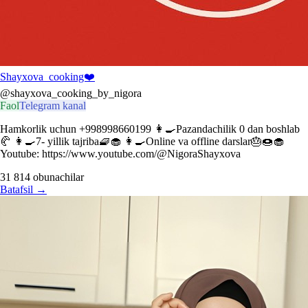
Shayxova_cooking❤️
@shayxova_cooking_by_nigora
Faol
Telegram kanal
Hamkorlik uchun +998998660199 👩‍🍳Pazandachilik 0 dan boshlab
🥐 👩‍🍳7- yillik tajriba🧇🧁 👩‍🍳Online va offline darslar🎂🍩🧁
Youtube: https://www.youtube.com/@NigoraShayxova
31 814
obunachilar
Batafsil
→