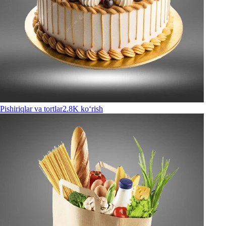
Pishiriqlar va tortlar
2.8K ko‘rish