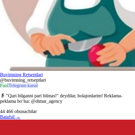
Buvimning Retseptlari
@buvimning_retseptlari
Faol
Telegram kanal
👵 "Qari bilganni pari bilmas!" deydilar, bolajonlarim! Reklama-
peklama bo‘lsa: @dimar_agency
44 466
obunachilar
Batafsil
→