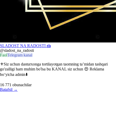
SLADOST NA RADOSTI 🍰
@sladost_na_radosti
Faol
Telegram kanal
⚜Siz uchun dasturxonga tortilayotgan taomning taʼmidan tashqari
go'zalligi ham muhim bo'lsa bu KANAL siz uchun 😍 Reklama
bo‘yicha admin⬇️
16 771
obunachilar
Batafsil
→