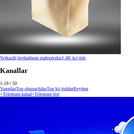
Yetkazib beriladigan mahsulotlar
1.4K ko‘rish
Kanallar
1-18 / 50
Yangilar
Top obunachilar
Top ko‘rishlar
Reyting
+
Telegram kanal
+
Telegram bot